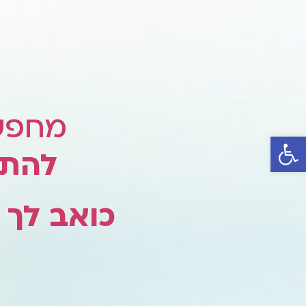
מחפש
פתח סרגל נגישות
להתפ
כואב לך
ל