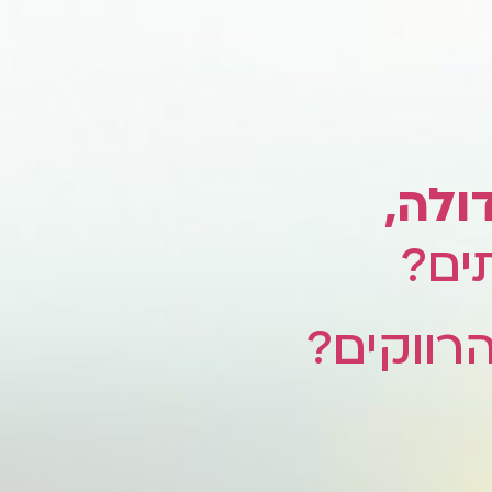
ולה,
ים?
רווקים?