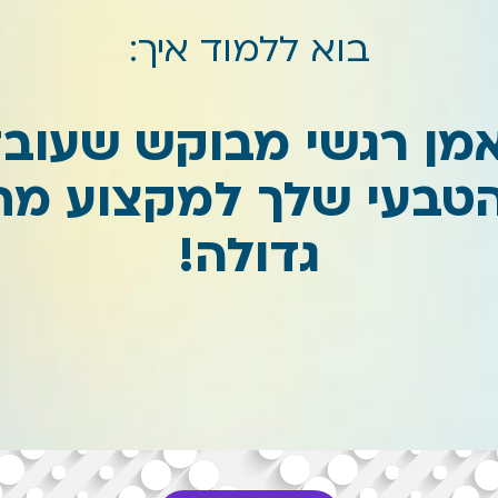
בוא ללמוד איך:
מן רגשי מבוקש שעובד
הטבעי שלך למקצוע מת
גדולה!
לממש
להאמין
להקים בית!