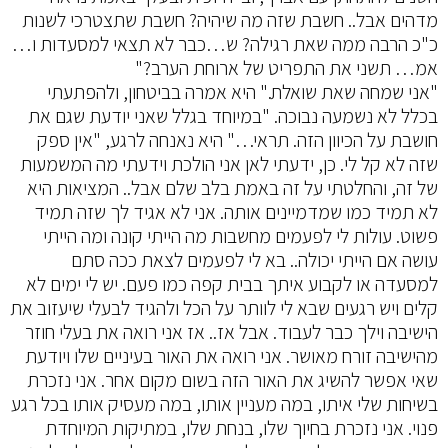
מדהים אבל.. חשבת שזה מה שיהיה? חשבת שתצטרכי לשנות
כ"כ הרבה ממה שאת רגילה? ש…כבר לא תצאי למסעדות ו…
אמ… תשני את התפריט של ארוחת הערב?"
"אני שמחה שאת שואלת." היא אמרה בביטחון, ולהפתעתי
בכלל לא נשמעה נבוכה. "במיוחד בגלל שאני יודעת שגם את
חושבת על הכיוון הזה. תראי…" היא נאנחה לרגע, "אין ספק
שזה לא קל לי. כן, ידעתי לאן אני הולכת וידעתי מה המשמעות
של זה, והחלטתי על זה באמת בלב שלם אבל.. המציאות היא
לא תמיד כמו שמדמיינים אותה. אני לא אגיד לך שזה תמיד
פשוט. עולות לי לפעמים מחשבות מה הייתי קונה ומה הייתי
עושה אם הייתי יכולה.. בא לי לפעמים לצאת ככה סתם
למסעדה או לקבוע איתך בבית קפה כמו פעם. יש לי ימים לא
קלים ויש רגעים שבא לי לוותר על הכל ולהגיד לבעלי שיעזוב את
הישיבה וילך כבר לעבוד. אבל אז.. אז אני רואה את בעלי חוזר
מהישיבה זורח מאושר. אני רואה את האור בעיניים שלו ויודעת
שאי אפשר להשיג את האור הזה בשום מקום אחר. אני נזכרת
בשיחות שלי איתו, במה מעניין אותו, במה מעסיק אותו בכל רגע
פנוי. אני נזכרת בחיוך שלו, בנחת שלו, במתיקות המיוחדת