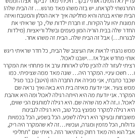
עדיין לא הזמינה אותי לבקר. חיכיתי מאד לביקור אצלה וממש
התרגשתי לקראתו. יש בזה משהו מאד מרגש… זה הבית שלה!
הבית שהיא בנתה והיא מחליטה איך יראה הסלון והמטבח ואיזה
תמונות יהיו על הקירות. זו חברת ילדות שלי, כך שראיתי את
החדר שלה בבית הוריה המון פעמים ובשלל וריאציות (מילדות
לבגרות…) אבל זה הבית שלה.. הבית זה משהו אחר.
ממש נהנתי לראות את העיצוב של הבית, כל חדר שראיתי ריגש
אותי מחדש אבל אז…ישבנו לאכול.
רציתי לעזור לה להכין סלט לארוחת ערב אז פתחתי את המקרר
ו… חשכו עיניי. המקרר היה… שונה מאד ממה שציפיתי. כמו
שכבר כתבתי, אני מכירה את החברה הזו (היטב) כבר מגיל
ממש צעיר. אני יודעת מאיזה בית היא באה ואיך נראה שם
המקרר. אני יודעת מה היא הייתה רגילה לאכול ומה היא אוהבת
לאכול. ו..זה לא מה שהיה שם. היא רגילה למותגים הכי שווים,
היא רגילה למקרר מפוצץ בכל טוב, היא רגילה לגבינות
משובחות ובעיקר היא רגילה לשפע. הכל בשפע, הכל בכמויות
גדולות, הכל מזמין ומגרה, ועכשיו…זה לא שהמקרר היה ריק,
אבל הוא היה מאד רחוק מהתיאור הזה. ראיתי שם "תחליפי