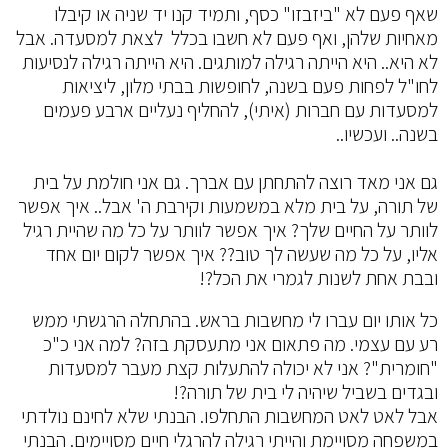
שאף פעם לא "ביזבזו" כסף, ותמיד קנו יד שניה או קיבלו
מאחיות שלהן, ואף פעם לא חשבו בכלל לצאת למסעדה. אבל
לא היא.. היא הייתה רגילה למותגים. היא הייתה רגילה לנסיעות
לחו"ל לפחות פעם בשנה, לחופשות בבתי מלון, ליציאות
למסעדות עם חברות (איתי), להחליף נעליים ארבע פעמים
בשנה.. ועכשיו..
גם אני מאד רוצה להתחתן עם אברך. גם אני חולמת על בית
של תורה, על בית מלא במשמעות וקירבת ה' אבל.. איך אפשר
לוותר על החיים שלך? איך אפשר לוותר על כל מה שהיית רגיל
אליו, על כל מה שעשה לך טוב?? איך אפשר לקום יום אחד
ובבת אחת לשנות לגמרי את הכל?!
כל אותו יום עברו לי מחשבות בראש. בהתחלה הרגשתי ממש
רע עם עצמי. מה פתאום אני מתעסקת בזה? למה אני כ"כ
"חומרית"? אני לא יכולה להתעלות קצת מעבר למסעדות
ובגדים בשביל שיהיה לי בית של תורה?!
אבל לאט לאט המחשבות התחלפו. הבנתי שלא לחינם נולדתי
במשפחה מסויימת והייתי רגילה להרגלי חיים מסויימים. הבנתי