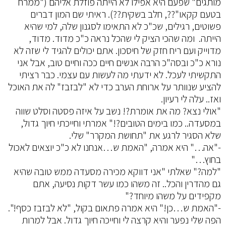
מותגים" שפעם היא אפילו לא הייתה פוזלת אליהם ("ממרח
בטעם קקאו"??, חלב בשקית??). ראיתי שם המון דברים
פשוטים, רגילים, שכ"כ לא התאימו לסגנון שלה, למי שהיא
הייתה. ומה שהכי הציק לי שהכל נראה כ"כ מדוד. מדוד,
מדוייק ועם ריח חזק של חיסכון. אתם יכולים להגיד לי שזה לא
נורא כ"כ ובסה"כ הרבה אנשים חיים ככה וחיים טוב, אבל אני
התקשיתי לעכל. לא ידעתי מה לעשות עם עצמי. כבר רציתי
להציע שנוותר על ארוחת הערב כדי לא "לבזבז" לה את האוכל
ואז.. עלה לי רעיון.
"אולי נצא? מה את אומרת?! נשב על איזה פסטה וסלט שווה
במסעדה.. כמו בימים הטובים?!" אמרתי וחייכתי חיוך גדול,
שלא הסגיר לרגע את "תחושת המקרר" שלי.
-"אה…" היא אמרה, "האמת ש…אנחנו לא כ"כ יוצאים לאכול
בחוץ…"
"למה?" שאלתי "אני דווקא מכירה מסעדה ממש טובה שהיא
גם מהדרין והכל.. זה משהו כמו עשר דקות נסיעה, אתם
מקפידים על משהו מיוחד?"
-"האמת ש…כן!" היא אמרה פתאום בקול, "לא לבזבז כסף!".
הפה שלי נפער והיא קרצה לי וחייכה חיוך גדול. אבל למרות