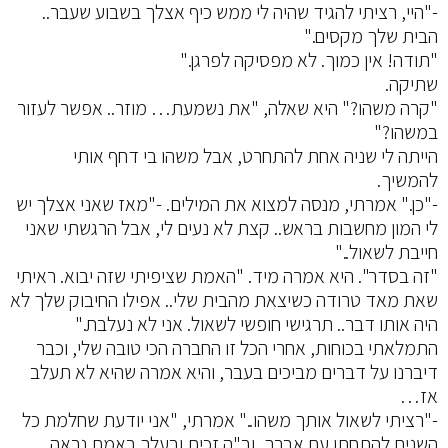
-"היי, רציתי להגיד שהיה לי ממש כיף אצלך בשבוע שעבר..
הבית שלך מקסים."
"תודה! אין כמוך. לא מפסיקה לפרגן."
שתיקה.
"קרה משהו?" היא שאלה, "את נשמעת… מוזר.. אפשר לעזור
במשהו?"
הייתה לי שניה אחת להתחרט, אבל משהו בי דחף אותי
להמשיך.
-"כן." אמרתי, מנסה למצוא את המילים. -"מאז שאני אצלך יש
לי המון מחשבות בראש.. קצת לא נעים לי, אבל הרגשתי שאני
חייבת לשאול.."
"זה בסדר". היא אמרה מיד. "האמת שציפיתי שזה יבוא. ראיתי
שאת מאד טרודה כשיצאת מהבית שלי.. אפילו החיבוק שלך לא
היה אותו דבר.. תרגישי חופשי לשאול. אני לא נעלבת."
התמלאתי בכוחות, אחרי הכל זו החברה הכי טובה שלי, וכבר
דיברנו על דברים מביכים בעבר, והיא אמרה שהיא לא תעלב
אז…
-"רציתי לשאול אותך משהו.." אמרתי, "אני יודעת שחלמת כל
השנים להתחתן עם אברך, וב"ה זכית ובעלך באמת נראה