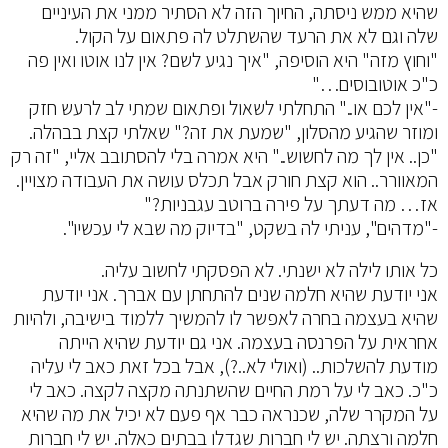
שהיא ממש ניסתה, החיוך הזה לא הסתיר ממני את העיניים
שלה וגם לא את הרעד שהשתלט לה פתאום על הקול.
"וחוץ מזה" היא הוסיפה, "איך נגיע לשם? אין לנו אוטו ואין פה
כ"כ אוטובוסים…"
-"אין לכם או.." התחלתי לשאול ופתאום שמתי לב לרעש חזק
ומוזר שהגיע מהסלון, "שמעת את זה?" שאלתי קצת בבהלה.
"כן.. אין לך מה לחשוש.." היא אמרה בלי להסתובב אליי, "זה רק
המאוורר.. הוא קצת חורק אבל תכלס עושה את העבודה מצויין.
אז… מה דעתך על פירה ברוטב עגבניות?"
-"מדהים", עניתי לה בשקט, "בדיוק מה שבא לי עכשיו".
כל אותו לילה לא ישנתי. לא הפסקתי לחשוב עליה.
אני יודעת שהיא חלמה שנים להתחתן עם אברך. אני יודעת
שהיא בעצמה בחרה לאפשר לו להמשיך ללמוד בישיבה, ולהיות
אחראית על הפרנסה בעצמה. אני גם יודעת שהיא הייתה
מודעת להשלכות.. (ואולי לא..?), אבל בכל זאת כאב לי עליה
כ"כ. כאב לי על רמת החיים שהשתנתה מקצה לקצה. כאב לי
על המקרר שלה, שכנראה כבר אף פעם לא יכיל את מה שהיא
חלמה ורצתה. יש לי חברות שגדלו בבתים כאלה. יש לי חברות