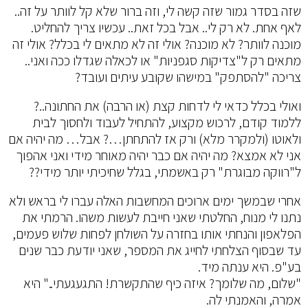
שזה בסדר גמור שזה קשה לי, וזה ברור שלא קל לוותר על זה..
לאף אחת. לא רק לי.. אבל בכל זאת.. עכשיו צריך להחליט.
מוכנה לוותר? לא מוכנה? אולי זה לא מתאים לי בכלל? אולי זה
מתאים רק ל"צדיקות סגפניות" או לכאלה שגדלו ככה ואני..
צריכה "להסתפק" במישהו שקובע עיתים ועובד?
ואולי בכלל כדאי לי לדחות קצת (או הרבה) את החתונה..?
ללמוד קודם, לרכוש מקצוע, להתחיל לעבוד ולחסוך לבית
ולאוטו (ולמקרר מלא) ורק אז להתחתן…? אבל… מה יהיה אם
אני לא אמצא? מה יהיה אם כבר יהיה מאוחר מידי ואני אהפוך
ל"רווקה מבוגרת" רק באשמתי, בגלל שחיכיתי יותר מידי??
אחרי שבמשך ימים ארוכים המחשבות האלה עברו לי בראש ולא
נתנו לי מנוח, החלטתי שאני חייבת לעשות משהו. הרמתי את
הפלאפון והנחתי אותו בחזרה על השולחן לפחות שלוש פעמים,
עד שבסוף הצלחתי לחייג את המספר, שאני יודעת כבר שנים
בע"פ. היא ענתה מיד.
"שלום, מה שלומך? איזה כיף שהתקשרת! התגעגעתי.." היא
אמרה, והאמנתי לה.