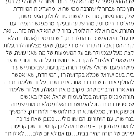
שבה הוא מספר לי מה הוא למד היום.. ושווה לי. שווה לי כל רגע.
חוץ מזה שברור לי שהרבה ממי שהוא- מהעדינות המיוחדת
שלו, מהרגישות, מהרצון לעשות טוב לכולם, הגיעו משם,
מהלימוד היומיומי, מההשקעה ובעיקר מהמפגש התמידי עם
התורה. אם הוא לא היה לומד, ברור לי שהוא לא היה כזה… ואת
יודעת", היא המשיכה בהתלהבות, "יש גם ימים (אומנם זה לא
קורה המון אבל זה קורה לי מידי פעם), שאני מצליחה להתעלות
קצת מעל עצמי ולחשוב על המשמעות של מה שאני עושה, של
מה שאני "נאלצת" להקריב. אני חושבת על זה שבזכותי יש עוד
מישהו מעם ישראלי שלומד תורה בקביעות. שבזכותי יש עוד
בית בעם ישראל שמלא בקדושה הזו, המיוחדת, שאי אפשר
להחליף אותה בשום דבר אחר. אני חושבת על זה שלימוד תורה
הוא אחד הדברים שהכי מקרבים את הגאולה, ועל זה שלימוד
תורה מכניס קדושה בכל נשמות ישראל, אפילו באנשים
שכופרים בתורה.. וכל המחשבות האלו ממלאות אותי שמחה
וסיפוק אדיר, ממלאות אותי כוח להמשיך ולהתחזק, להמשיך
בנחישות, עם הויתורים. הם שווים לי… כמובן שאת צריכה
לראות מה נכון לך – מה שנראה לי כן קריטי, זה שכן קביעות
עיתים של תורה תהיה בבית…גם אם לא יום שלם…. לא לוותר