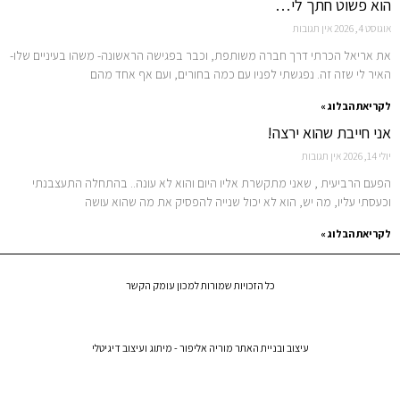
הוא פשוט חתך לי…
אוגוסט 4, 2026
אין תגובות
את אריאל הכרתי דרך חברה משותפת, וכבר בפגישה הראשונה- משהו בעיניים שלו-
האיר לי שזה זה. נפגשתי לפניו עם כמה בחורים, ועם אף אחד מהם
לקריאת הבלוג »
אני חייבת שהוא ירצה!
יולי 14, 2026
אין תגובות
הפעם הרביעית , שאני מתקשרת אליו היום והוא לא עונה.. בהתחלה התעצבנתי
וכעסתי עליו, מה יש, הוא לא יכול שנייה להפסיק את מה שהוא עושה
לקריאת הבלוג »
כל הזכויות שמורות למכון עומק הקשר
עיצוב ובניית האתר
מוריה אליפור - מיתוג ועיצוב דיגיטלי