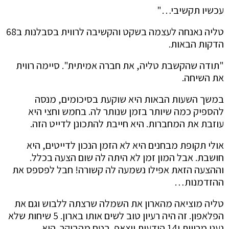
עכשיו תקשיבי…"
טליה נאנחה לעצמה בשקט והקשיבה לרווית בסבלנות ב68
הדקות הבאות.
"תודה שהקשבת טליה, את חברה אמיתית". סיימה רווית
את השיחה.
במשך השעות הבאות היא שוקעת בסיכומים, מנסה
להספיק כמה שיותר בזמן שנותר לה. בחמש וחצי היא
עוזבת את המחברות. היא חייבת להתכונן לדייט הזה.
אולי תקופת מבחנים היא לא הזמן הנכון לדייטים, היא
חושבת. אבל המון זמן לא היתה לה שום הצעה בכלל.
וההצעה הזאת אפילו נשמעה לה קשורה! חבל לפספס את
ההזדמנות…
טליה מוציאה מהארון את השמלה שרצתה ללבוש וגם את
הפלאפון. זה היה רעיון טוב לשים אותו בארון. 5 שיחות שלא
נענו מרווית ו14 הודעות ווצאפ. בטח מהבוקר. היא